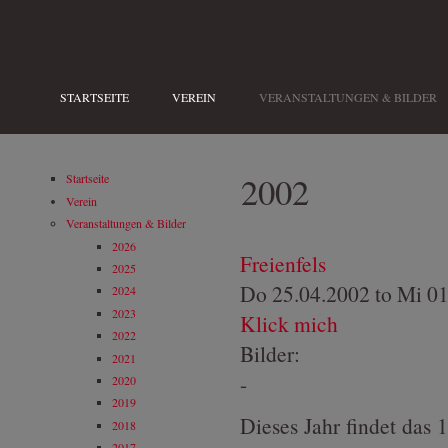
Direkt zum Inhalt
STARTSEITE
VEREIN
VERANSTALTUNGEN & BILDER
2002
Startseite
Verein
Veranstaltungen & Bilder
2026
Freienfels
2025
Do 25.04.2002
to
Mi 01
2024
2023
Klick mich
2022
Bilder:
2021
-
2020
2019
Dieses Jahr findet das 
2018
2017