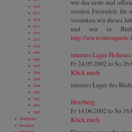
wir das erste mal offiz
2016
werden Freienfels für 
2015
versinken wir dieses Jah
2014
2013
und wir in Büding
2012
http://www.ritterspiele-
2011
2010
2009
internes Lager Hohene
2008
Fr 24.05.2002
to
So 26.
2007
Klick mich
2006
2005
internes Lager des Büd
2004
2003
2002
Herzberg
2001
Fr 14.06.2002
to
So 16.
2000
Klick mich
Neuigkeiten
Kochbuch
Das war eine sehr spon
Bibliothek