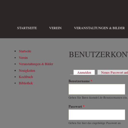
Direkt zum Inhalt
STARTSEITE
VEREIN
VERANSTALTUNGEN & BILDER
BENUTZERKON
Startseite
Verein
Veranstaltungen & Bilder
Neuigkeiten
Anmelden
(aktiver Reiter)
Neues Passwort an
HAUPT-REITER
Kochbuch
Benutzername
*
Bibliothek
Geben Sie Ihren dasrudel.de-Benutzernamen ein.
Passwort
*
Geben Sie hier das zugehörige Passwort an.