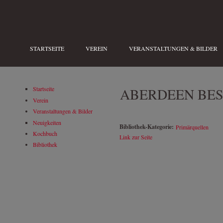
Direkt zum Inhalt
STARTSEITE
VEREIN
VERANSTALTUNGEN & BILDER
ABERDEEN BES
Startseite
Verein
Veranstaltungen & Bilder
Neuigkeiten
Bibliothek-Kategorie:
Primärquellen
Kochbuch
Link zur Seite
Bibliothek