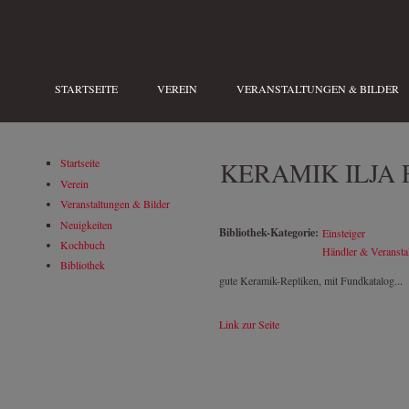
Direkt zum Inhalt
STARTSEITE
VEREIN
VERANSTALTUNGEN & BILDER
KERAMIK ILJA
Startseite
Verein
Veranstaltungen & Bilder
Neuigkeiten
Bibliothek-Kategorie:
Einsteiger
Kochbuch
Händler & Veranstal
Bibliothek
gute Keramik-Repliken, mit Fundkatalog...
Link zur Seite