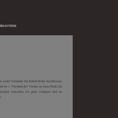
IBLIOTHEK
hre erster Vorstand) hat Robert Kuhn beschlossen,
mt als 1. Vorstand des Vereins an Jonas Rodi, der
tzenden wünschen wir gutes Gelingen und ein
:)