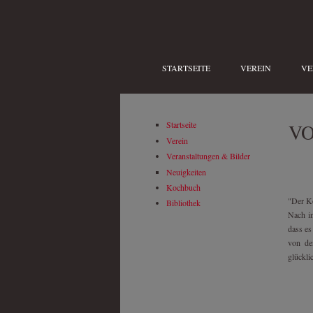
Direkt zum Inhalt
STARTSEITE
VEREIN
VE
V
Startseite
Verein
Veranstaltungen & Bilder
Neuigkeiten
Kochbuch
"Der Kö
Bibliothek
Nach in
dass es
von de
glückli