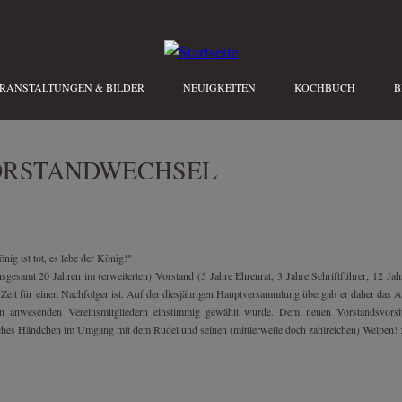
RANSTALTUNGEN & BILDER
NEUIGKEITEN
KOCHBUCH
B
ORSTANDWECHSEL
nig ist tot, es lebe der König!"
sgesamt 20 Jahren im (erweiterten) Vorstand (5 Jahre Ehrenrat, 3 Jahre Schriftführer, 12 Ja
 Zeit für einen Nachfolger ist. Auf der diesjährigen Hauptversammlung übergab er daher das A
n anwesenden Vereinsmitgliedern einstimmig gewählt wurde. Dem neuen Vorstandsvorsi
ches Händchen im Umgang mit dem Rudel und seinen (mittlerweile doch zahlreichen) Welpen! 