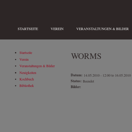
Direkt zum Inhalt
STARTSEITE
VEREIN
VERANSTALTUNGEN & BILDER
WORMS
Startseite
Verein
Veranstaltungen & Bilder
Neuigkeiten
Datum:
14.05.2010 - 12:00
to
16.05.2010 
Kochbuch
Status:
Beendet
Bibliothek
Bilder: